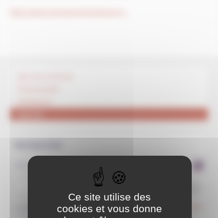
https://www.marchepourjesusfrance.f...
Qui nous sommes
Evènementiel
Méditations
Agenda
Rechercher
dans le site
>>
Ce site utilise des
cookies et vous donne
sur le web