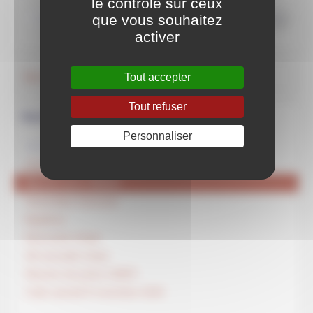
le contrôle sur ceux
que vous souhaitez
>>
activer
Agenda
Tout accepter
Tout refuser
Navigation
Personnaliser
ARTICLES DE LA RUBRIQUE
CA Annuel
Marche pour JESUS
Assemblée Générale
Baptême
Rencontre Unepi
AG annuelle Unépi
Réunion de prière UNEPI
Culte samedi 8 novembre 2025