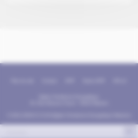
Plan du site
Contact
SPIP
Sarka-SPIP
GPLv3
Eglise Chrétienne Evangélique
25, Rue Maurice Facon - 59119 Waziers
© 2012-2026 E.C.E.W (Eglise Chretienne Evangelique Waziers)
fr
Connexion