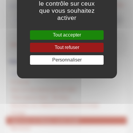
le contrôle sur ceux
sur le web
que vous souhaitez
activer
>>
Tout accepter
Agenda
Tout refuser
Personnaliser
Navigation
ARTICLES DE LA RUBRIQUE
Fin de vie
Nous ne nous tairons pas JO 2024
"Parce que je t’aime". Dit Jésus
Résolution de l’UNESCO sur le Mont du temple
Partage
Agression du Hamas contre Israël
Bienvenue