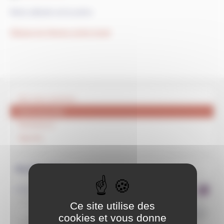
Notre attitude est la prière.
Attaque du Hamas contre Israel
Qui nous sommes
Evènementiel
Méditations
Agenda
Rechercher
dans le site
Ce site utilise des
>>
cookies et vous donne