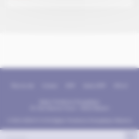
Plan du site
Contact
SPIP
Sarka-SPIP
GPLv3
Eglise Chrétienne Evangélique
25, Rue Maurice Facon - 59119 Waziers
© 2012-2026 E.C.E.W (Eglise Chretienne Evangelique Waziers)
fr
Connexion